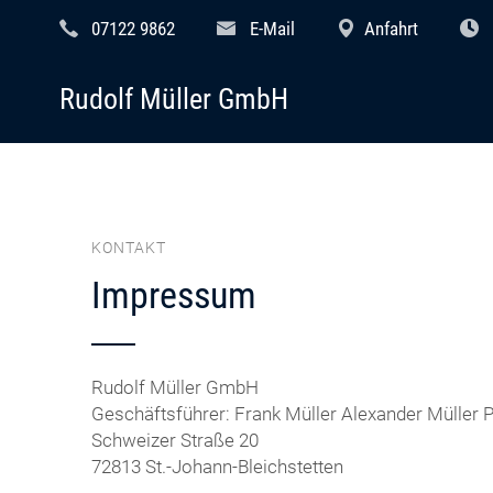
07122 9862
E-Mail
Anfahrt
Rudolf Müller GmbH
KONTAKT
Impressum
Rudolf Müller GmbH
Geschäftsführer: Frank Müller Alexander Müller 
Schweizer Straße 20
72813 St.-Johann-Bleichstetten