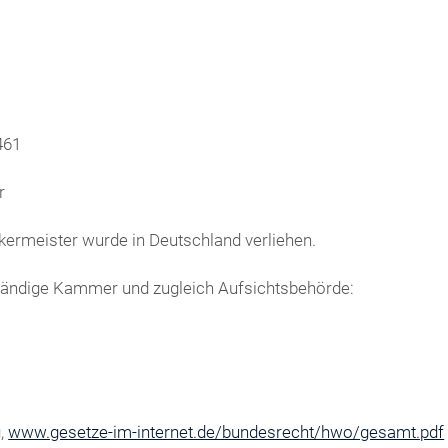
461
r
ermeister wurde in Deutschland verliehen.
tändige Kammer und zugleich Aufsichtsbehörde:
g,
www.gesetze-im-internet.de/bundesrecht/hwo/gesamt.pdf