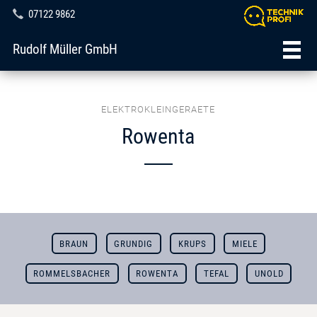
07122 9862
Rudolf Müller GmbH
ELEKTROKLEINGERAETE
Rowenta
BRAUN
GRUNDIG
KRUPS
MIELE
ROMMELSBACHER
ROWENTA
TEFAL
UNOLD