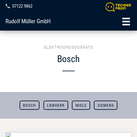
07122 9862
Rudolf Müller GmbH
ELEKTROGROSSGERÄTE
Bosch
BOSCH
LIEBHERR
MIELE
SIEMENS