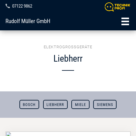
07122 9862
Rudolf Müller GmbH
ELEKTROGROSSGERÄTE
Liebherr
BOSCH
LIEBHERR
MIELE
SIEMENS